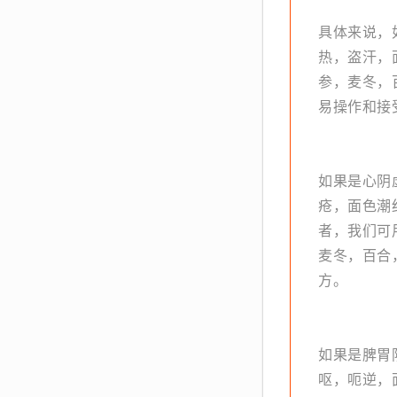
具体来说，
热，盗汗，
参，麦冬，
易操作和接
如果是心阴
疮，面色潮
者，我们可
麦冬，百合
方。
如果是脾胃
呕，呃逆，