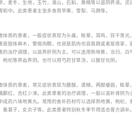
参，麦冬，生地，玉竹，淮山，石斛，黄精等以滋阴养液。还
胃和中。此类患者主张多食用苹果、雪梨、马蹄等。
虚体质的患者，一般症状表现为头痛，眩晕，耳鸣，目干畏光
者是肢体麻木，警惕肉瞤，也就是肌肉也容易跳或者是痉挛，
者的治疗调理，以滋养肝阴为主，可以选用熟地黄，当归，白
，枸杞等养血养阴。也可以用芍药甘草汤，以酸甘化阴。
虚体质的患者，常见症状表现为腰酸，遗精，两脚痿弱，眩晕
痛颧红，舌红少津。此类患者的治疗调理，一般以滋补肾阴为
中成药六味地黄丸。常用的食补药材可以选择熟地黄，枸杞，
，桑葚子，女贞子等。此类患者特别秋冬季节用适合膏方调补