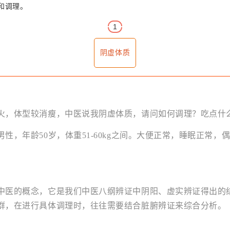
和调理。
1
阴虚体质
火，体型较消瘦，中医说我阴虚体质，请问如何调理？吃点什么
性，年龄50岁，体重51-60kg之间。大便正常，睡眠正常，
中医的概念，它是我们中医八纲辨证中阴阳、虚实辨证得出的
群，在进行具体调理时，往往需要结合脏腑辨证来综合分析。