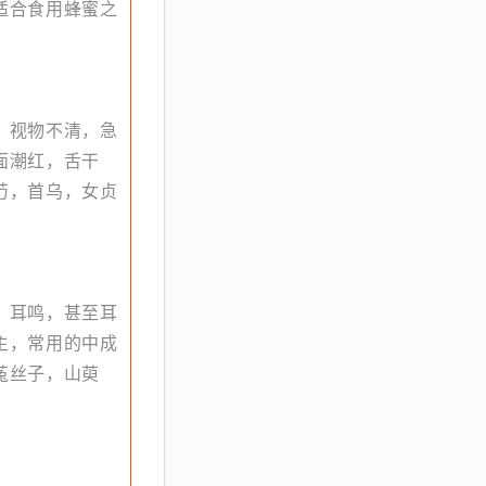
适合食用蜂蜜之
，视物不清，急
面潮红，舌干
芍，首乌，女贞
，耳鸣，甚至耳
主，常用的中成
菟丝子，山萸
。