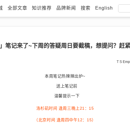
城
全部文章
知识推荐
品牌新闻
搜索
English
健康」笔记来了~下周的答疑周日要截稿，想提问？赶紧
T S Emp
本周笔记热辣辣出炉~
送上笔记前
温馨提示一下
洛杉矶时间 逢周三晚上21：15
（北京时间 逢周四中午12：15）