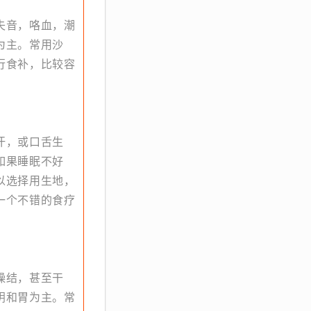
失音，咯血，潮
为主。常用沙
行食补，比较容
汗，或口舌生
如果睡眠不好
以选择用生地，
一个不错的食疗
燥结，甚至干
阴和胃为主。常