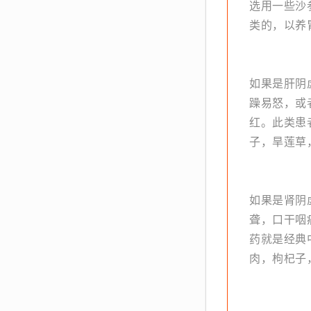
选用一些沙
类的，以养
如果是肝阴
躁易怒，或
红。此类患
子，旱莲草
如果是肾阴
聋，口干咽
药就是经典
肉，枸杞子