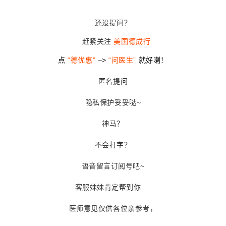
还没提问？
赶紧关注
美国德成行
点
“德优惠”
–>
“问医生”
就好喇！
匿名提问
隐私保护妥妥哒~
神马？
不会打字？
语音留言订阅号吧~
客服妹妹肯定帮到你
医师意见仅供各位亲参考，