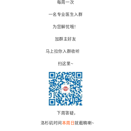
每周一次
一名专业医生入群
为您解忧哦！
加群主好友
马上拉你入群收听
扫这里~
下周答疑，
洛杉矶时间
本
周日
就截稿喇~