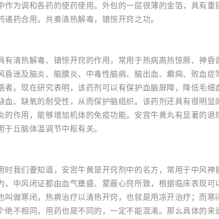
中作为调和各药的使药使用。外包的一层很薄的金箔，具有重
药诸药合用，共奏清热解毒，镇惊开窍之功。
具有清热解毒、镇惊开窍的作用，常用于热病高热惊厥、神昏
风昏迷及脑炎、脑膜炎、中毒性脑病、脑出血、癫痫、败血症
语者。现在研究表明，该药剂可以有保护血脑屏障，降低毛细
缺血、缺氧的耐受性，从而保护脑组织。该药剂还具有很明显
炎的作用，能够增加机体的免疫功能。安宫牛黄丸有显著的退
用于丘脑体温调节中枢有关。
用时我们要知道，安宫牛黄是开窍剂中的名方，常用于中风神
为，中风闭证都由血气壅盛、蒙蔽心窍所致，根据临床表现可
也叫做寒闭，热痹治疗以清热开窍，也就是用凉开治疗；而寒
个绝不相同，用药也是不同的，一定不能混淆。那么具体的来