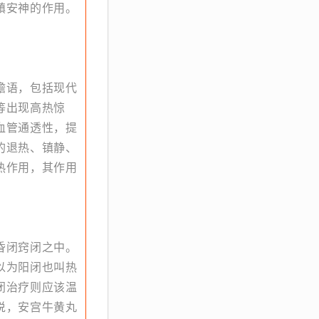
镇安神的作用。
谵语，包括现代
等出现高热惊
血管通透性，提
的退热、镇静、
热作用，其作用
昏闭窍闭之中。
以为阳闭也叫热
闭治疗则应该温
说，安宫牛黄丸