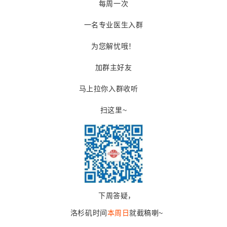
每周一次
一名专业医生入群
为您解忧哦！
加群主好友
马上拉你入群收听
扫这里~
下周答疑，
洛杉矶时间
本
周日
就截稿喇~