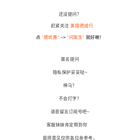
还没提问？
赶紧关注
美国德成行
点
“德优惠”
–>
“问医生”
就好喇！
匿名提问
隐私保护妥妥哒~
神马？
不会打字？
语音留言订阅号吧~
客服妹妹肯定帮到你
医师意见仅供各位亲参考，