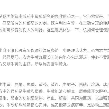
是我国传统中成药中最负盛名的急救用药之一，它与紫雪丹、
。但是所有的药都是双刃剑，既有利也有弊，在正确合理的使
的则可能变为伤人的利器。这里就具体讲一下，该如何合理使
出自于清代医家吴鞠通的温病条辨。中医理论认为，心为君主
，代君受邪。安宫牛黄丸擅长于清内陷心包之邪热，使心不受
方又以牛黄为主药，所以称安宫牛黄丸。
由牛黄、犀角、麝香、黄芩、黄连、生栀子、朱砂、珍珠、冰
方中的君药是牛黄和麝香，牛黄能清心解毒，麝香能开窍醒神
犀角、郁金的功能是清热、凉血、解毒，共同为臣药，以加强
效。朱砂珍珠能够镇心安神，雄黄能够去痰解毒，是协助主药