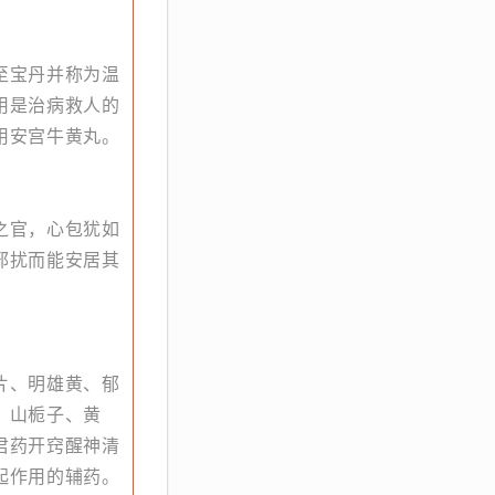
至宝丹并称为温
用是治病救人的
用安宫牛黄丸。
之官，心包犹如
邪扰而能安居其
片、明雄黄、郁
。山栀子、黄
君药开窍醒神清
起作用的辅药。