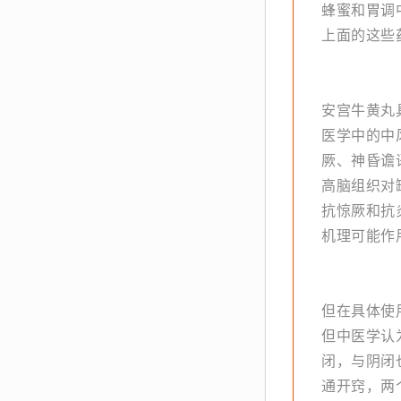
蜂蜜和胃调
上面的这些
安宫牛黄丸
医学中的中
厥、神昏谵
高脑组织对
抗惊厥和抗
机理可能作
但在具体使
但中医学认
闭，与阴闭
通开窍，两