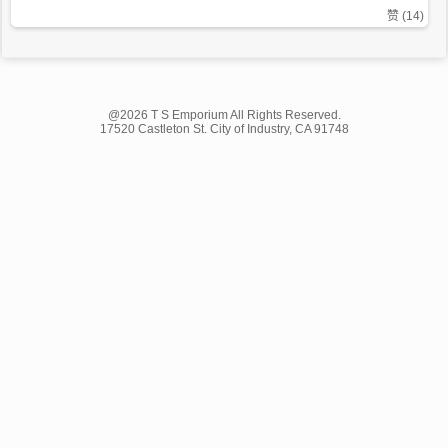
赞 (
14
)
@2026 T S Emporium All Rights Reserved.
17520 Castleton St. City of Industry, CA 91748