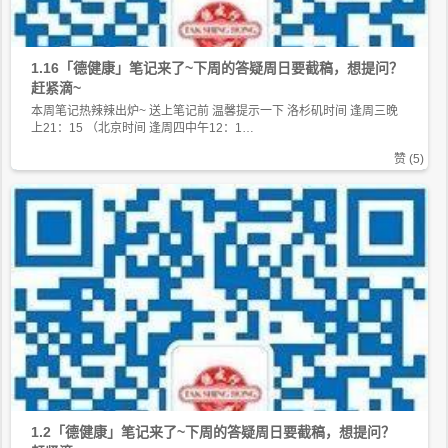
1.16「德健康」笔记来了~下周的答疑周日要截稿，想提问？
赶紧滴~
本周笔记热辣辣出炉~ 送上笔记前 温馨提示一下 洛杉矶时间 逢周三晚
上21：15 （北京时间 逢周四中午12：1…
赞 (
5
)
1.2「德健康」笔记来了~下周的答疑周日要截稿，想提问？