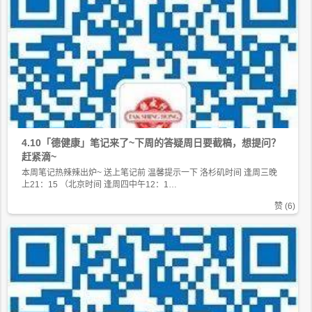
4.10「德健康」笔记来了~下周的答疑周日要截稿，想提问？
赶紧滴~
本周笔记热辣辣出炉~ 送上笔记前 温馨提示一下 洛杉矶时间 逢周三晚
上21：15 （北京时间 逢周四中午12：1…
赞 (
6
)