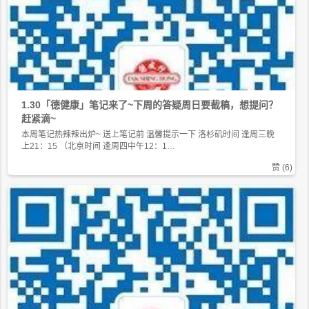
1.30「德健康」笔记来了~下周的答疑周日要截稿，想提问？
赶紧滴~
本周笔记热辣辣出炉~ 送上笔记前 温馨提示一下 洛杉矶时间 逢周三晚
上21：15 （北京时间 逢周四中午12：1…
赞 (
6
)