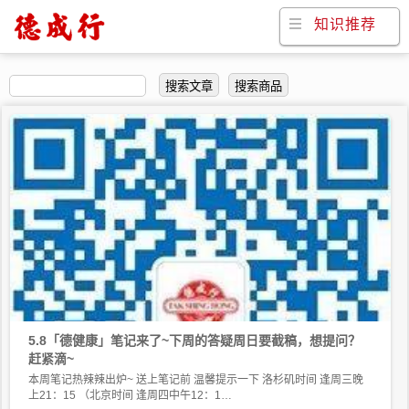
知识推荐
德健康
德成行知识
德叔推荐
搜索文章
搜索商品
上一个
1
…
8
9
5.8「德健康」笔记来了~下周的答疑周日要截稿，想提问？
赶紧滴~
本周笔记热辣辣出炉~ 送上笔记前 温馨提示一下 洛杉矶时间 逢周三晚
上21：15 （北京时间 逢周四中午12：1…