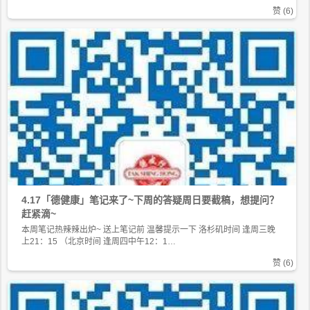
赞 (
6
)
4.17「德健康」笔记来了~下周的答疑周日要截稿，想提问？
赶紧滴~
本周笔记热辣辣出炉~ 送上笔记前 温馨提示一下 洛杉矶时间 逢周三晚
上21：15 （北京时间 逢周四中午12：1…
赞 (
6
)