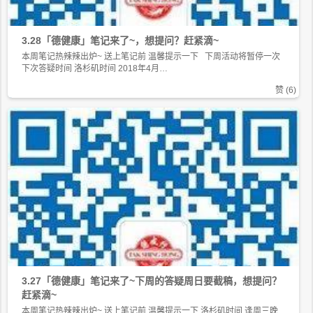
3.28「德健康」笔记来了~，想提问？赶紧滴~
本周笔记热辣辣出炉~ 送上笔记前 温馨提示一下 下周活动将暂停一次
下次答疑时间 洛杉矶时间 2018年4月…
赞 (
6
)
3.27「德健康」笔记来了~下周的答疑周日要截稿，想提问？
赶紧滴~
本周笔记热辣辣出炉~ 送上笔记前 温馨提示一下 洛杉矶时间 逢周三晚