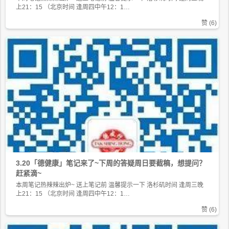
上21：15 （北京时间 逢周四中午12：1…
赞 (
6
)
3.20「德健康」笔记来了~下周的答疑周日要截稿，想提问？
赶紧滴~
本周笔记热辣辣出炉~ 送上笔记前 温馨提示一下 洛杉矶时间 逢周三晚
上21：15 （北京时间 逢周四中午12：1…
赞 (
6
)