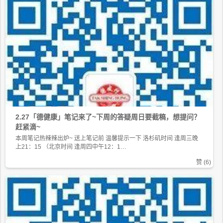
2.27「德健康」笔记来了~下周的答疑周日要截稿，想提问？
赶紧滴~
本周笔记热辣辣出炉~ 送上笔记前 温馨提示一下 洛杉矶时间 逢周三晚
上21：15 （北京时间 逢周四中午12：1…
赞 (
6
)