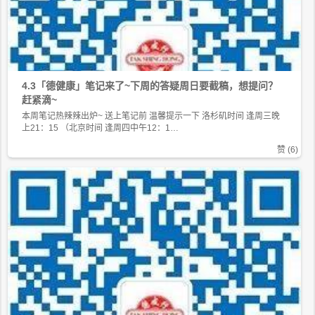
4.3「德健康」笔记来了~下周的答疑周日要截稿，想提问？
赶紧滴~
本周笔记热辣辣出炉~ 送上笔记前 温馨提示一下 洛杉矶时间 逢周三晚
上21：15 （北京时间 逢周四中午12：1…
赞 (
6
)